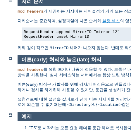
처리 순서
가 제공하는 지시어는 서버설정의 거의 모든 장소
mod_headers
처리순서는 중요하며, 설정파일에 나온 순서와
설정 섹션
의 영
RequestHeader append MirrorID "mirror 12"
RequestHeader unset MirrorID
위와 같이 적으면
헤더가 나오지 않는다. 반대로 적으면 M
MirrorID
이른(early) 처리와 늦은(late) 처리
를 요청 초기나 나중에 적용할 수 있다. 보통은 
mod_headers
방식을 사용한다. 실제 서비스하는 서버에서는 항상 느린 방식
이른(early) 방식은 개발자를 위해 검사/디버깅용으로 만들었다
하거나 검사를 하기위해 사용할 수 있지만, 응답을 생성하기 전
요청경로에 대한 설정을 살펴보기 전에 이른 지시어를 처리하기
로에 의존할 수 없기때문에
나
같은
<Directory>
<Location>
예제
"TS"로 시작하는 모든 요청 헤더를 응답 헤더로 복사한다