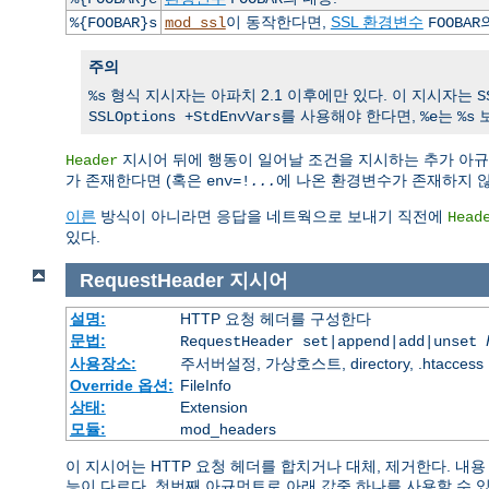
이 동작한다면,
SSL 환경변수
%{FOOBAR}s
mod_ssl
FOOBAR
주의
형식 지시자는 아파치 2.1 이후에만 있다. 이 지시자는
%s
S
를 사용해야 한다면,
는
보
SSLOptions +StdEnvVars
%e
%s
지시어 뒤에 행동이 일어날 조건을 지시하는 추가 아
Header
가 존재한다면 (혹은
에 나온 환경변수가 존재하지 
env=!
...
이른
방식이 아니라면 응답을 네트웍으로 보내기 직전에
Head
있다.
RequestHeader
지시어
설명:
HTTP 요청 헤더를 구성한다
문법:
RequestHeader set|append|add|unset
사용장소:
주서버설정, 가상호스트, directory, .htaccess
Override 옵션:
FileInfo
상태:
Extension
모듈:
mod_headers
이 지시어는 HTTP 요청 헤더를 합치거나 대체, 제거한다. 
능이 다르다. 첫번째 아규먼트로 아래 값중 하나를 사용할 수 있