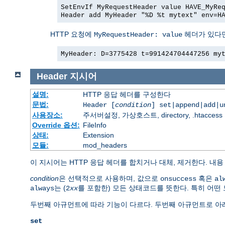
SetEnvIf MyRequestHeader value HAVE_MyRe
Header add MyHeader "%D %t mytext" env=H
HTTP 요청에
헤더가 있다면
MyRequestHeader: value
MyHeader: D=3775428 t=991424704447256 my
Header
지시어
설명:
HTTP 응답 헤더를 구성한다
문법:
Header [
condition
] set|append|add|
사용장소:
주서버설정, 가상호스트, directory, .htaccess
Override 옵션:
FileInfo
상태:
Extension
모듈:
mod_headers
이 지시어는 HTTP 응답 헤더를 합치거나 대체, 제거한다. 내
condition
은 선택적으로 사용하며, 값으로
혹은
onsuccess
al
는 (
를 포함한) 모든 상태코드를 뜻한다. 특히 어떤
always
2
xx
두번째 아규먼트에 따라 기능이 다르다. 두번째 아규먼트로 아래
set