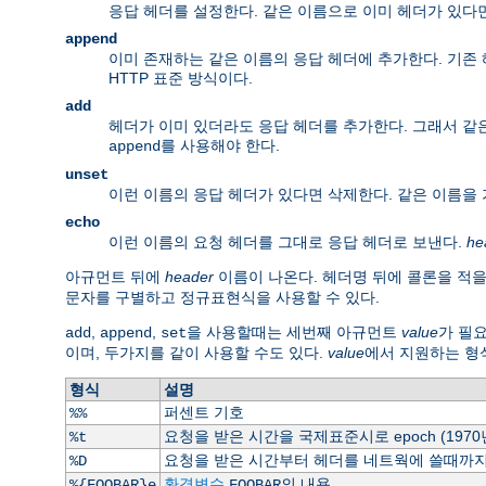
응답 헤더를 설정한다. 같은 이름으로 이미 헤더가 있다
append
이미 존재하는 같은 이름의 응답 헤더에 추가한다. 기존 
HTTP 표준 방식이다.
add
헤더가 이미 있더라도 응답 헤더를 추가한다. 그래서 같은
를 사용해야 한다.
append
unset
이런 이름의 응답 헤더가 있다면 삭제한다. 같은 이름을
echo
이런 이름의 요청 헤더를 그대로 응답 헤더로 보낸다.
he
아규먼트 뒤에
header
이름이 나온다. 헤더명 뒤에 콜론을 적을
문자를 구별하고 정규표현식을 사용할 수 있다.
,
,
을 사용할때는 세번째 아규먼트
value
가 필
add
append
set
이며, 두가지를 같이 사용할 수도 있다.
value
에서 지원하는 형
형식
설명
퍼센트 기호
%%
요청을 받은 시간을 국제표준시로 epoch (197
%t
요청을 받은 시간부터 헤더를 네트웍에 쓸때까지 
%D
환경변수
의 내용.
%{FOOBAR}e
FOOBAR