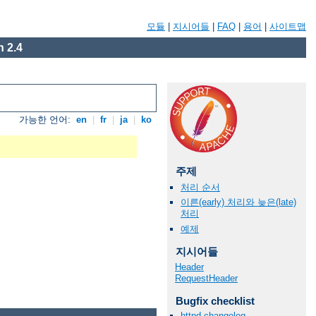
모듈
|
지시어들
|
FAQ
|
용어
|
사이트맵
 2.4
가능한 언어:
en
|
fr
|
ja
|
ko
주제
처리 순서
이른(early) 처리와 늦은(late)
처리
예제
지시어들
Header
RequestHeader
Bugfix checklist
httpd changelog