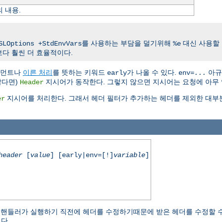
의 내용.
를 사용하는 부담을 덜기위해
대신 사용할 
SLOptions +StdEnvVars
%e
다 훨씬 더 효율적이다.
규먼트나
이른 처리
를 뜻하는 키워드
가 나올 수 있다.
아규
early
env=
...
않다면)
지시어가 동작한다. 그렇지 않으면 지시어는 요청에 아무 
Header
지시어를 처리한다. 그래서 헤더 필터가 추가하는 헤더를 제외한 대부
er
header
[
value
] [early|env=[!]
variable
]
내용 핸들러가 실행하기 직전에 헤더를 수정하기때문에 받은 헤더를 수정할 수
다.